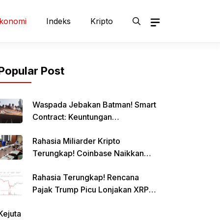
konomi
Indeks
Kripto
Popular Post
Waspada Jebakan Batman! Smart
Contract: Keuntungan
Menggiurkan, Risiko Mematikan!
Rahasia Miliarder Kripto
Terungkap! Coinbase Naikkan
Limit Pinjaman Bitcoin Hingga $1
Rahasia Terungkap! Rencana
Juta!
Pajak Trump Picu Lonjakan XRP
1000%?
Kejuta