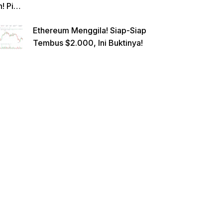
n! Pi
Netwo
Ethereum Menggila! Siap-Siap
rk
Tembus $2.000, Ini Buktinya!
Gande
ng
Raksa
sa
Eropa,
Menuj
u $1?