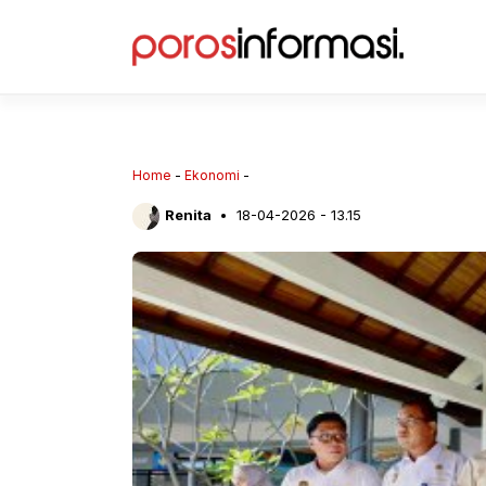
Langsung
ke
isi
Home
-
Ekonomi
-
Renita
18-04-2026 - 13.15