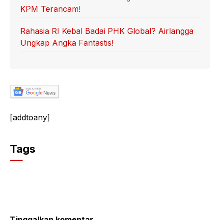
KPM Terancam!
Rahasia RI Kebal Badai PHK Global? Airlangga
Ungkap Angka Fantastis!
[addtoany]
Tags
Tinggalkan komentar