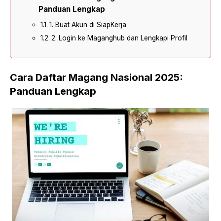
Panduan Lengkap
1. Buat Akun di SiapKerja
2. Login ke Maganghub dan Lengkapi Profil
Cara Daftar Magang Nasional 2025:
Panduan Lengkap