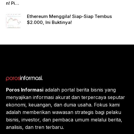
n! Pi
Netwo
rk
Ethereum Menggila! Siap-Siap Tembus
Gande
$2.000, Ini Buktinya!
ng
Raksa
sa
Eropa,
Menuj
u $1?
Poros Informasi
adalah portal berita bisnis yang
menyajikan informasi akurat dan terpercaya seputar
ekonomi, keuangan, dan dunia usaha. Fokus kami
adalah memberikan wawasan strategis bagi pelaku
bisnis, investor, dan pembaca umum melalui berita,
analisis, dan tren terbaru.