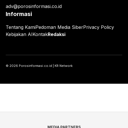
adv@porosinformasi.co.id
Informasi
Tentang Kami
Pedoman Media Siber
Privacy Policy
Kebijakan AI
Kontak
Redaksi
© 2026 Porosinformasi.co.id | KR Network
MEDIA PARTNERS