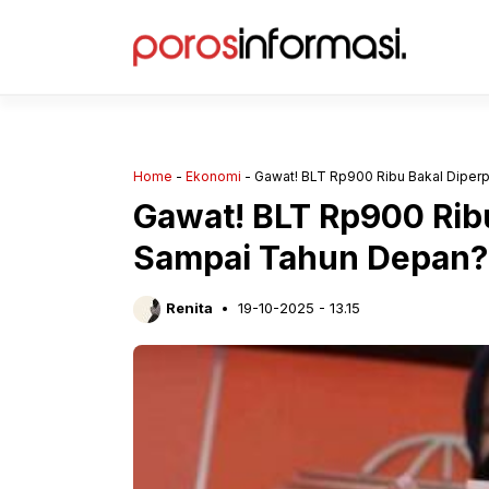
Langsung
ke
isi
Home
-
Ekonomi
-
Gawat! BLT Rp900 Ribu Bakal Diper
Gawat! BLT Rp900 Rib
Sampai Tahun Depan?
Renita
19-10-2025 - 13.15