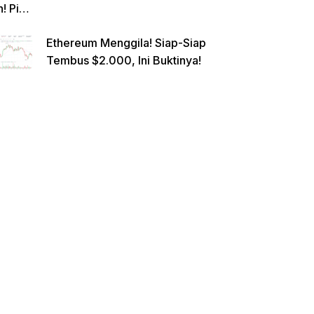
n! Pi
Netwo
Ethereum Menggila! Siap-Siap
rk
Tembus $2.000, Ini Buktinya!
Gande
ng
Raksa
sa
Eropa,
Menuj
u $1?