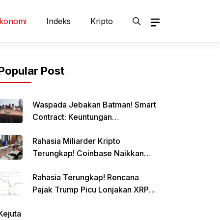
konomi
Indeks
Kripto
Popular Post
Waspada Jebakan Batman! Smart
Contract: Keuntungan
Menggiurkan, Risiko Mematikan!
Rahasia Miliarder Kripto
Terungkap! Coinbase Naikkan
Limit Pinjaman Bitcoin Hingga $1
Rahasia Terungkap! Rencana
Juta!
Pajak Trump Picu Lonjakan XRP
1000%?
Kejuta