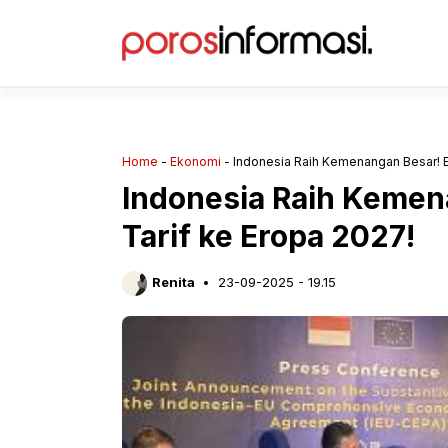
Langsung
ke
isi
Home
-
Ekonomi
-
Indonesia Raih Kemenangan Besar! E
Indonesia Raih Kemen
Tarif ke Eropa 2027!
Renita
23-09-2025 - 19.15