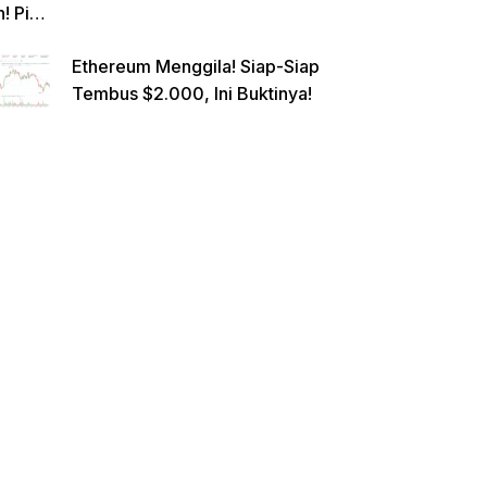
n! Pi
Netwo
Ethereum Menggila! Siap-Siap
rk
Tembus $2.000, Ini Buktinya!
Gande
ng
Raksa
sa
Eropa,
Menuj
u $1?