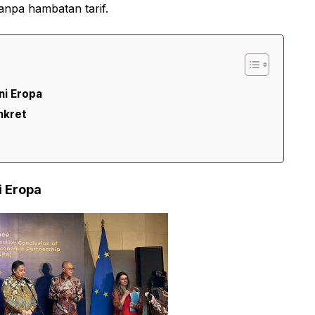
npa hambatan tarif.
ni Eropa
nkret
i Eropa