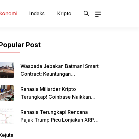
konomi
Indeks
Kripto
Popular Post
Waspada Jebakan Batman! Smart
Contract: Keuntungan
Menggiurkan, Risiko Mematikan!
Rahasia Miliarder Kripto
Terungkap! Coinbase Naikkan
Limit Pinjaman Bitcoin Hingga $1
Rahasia Terungkap! Rencana
Juta!
Pajak Trump Picu Lonjakan XRP
1000%?
Kejuta