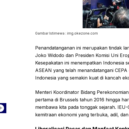
Gambar Istimewa : img.okezone.com
Penandatanganan ini merupakan tindak la
Joko Widodo dan Presiden Komisi Uni Eropa 
Kesepakatan ini menempatkan Indonesia se
ASEAN yang telah menandatangani CEPA de
Indonesia yang semakin kuat di kancah ek
Menteri Koordinator Bidang Perekonomian
pertama di Brussels tahun 2016 hingga hari i
membawa kita pada tonggak sejarah. IEU
kemitraan ekonomi yang terbuka, adil, dan
Liberalisasi Pasar dan Manfaat Konk