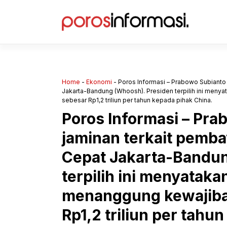
Langsung
ke
isi
Home
-
Ekonomi
-
Poros Informasi – Prabowo Subianto
Jakarta-Bandung (Whoosh). Presiden terpilih ini men
sebesar Rp1,2 triliun per tahun kepada pihak China.
Poros Informasi – Pr
jaminan terkait pemba
Cepat Jakarta-Bandun
terpilih ini menyatak
menanggung kewajiba
Rp1,2 triliun per tahu