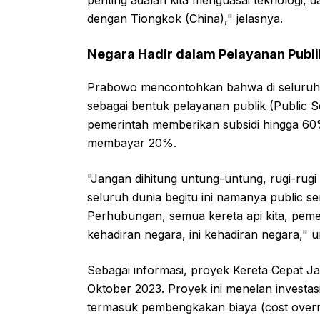
penting adalah kita menguasai teknologi, da
dengan Tiongkok (China)," jelasnya.
Negara Hadir dalam Pelayanan Publi
Prabowo mencontohkan bahwa di seluruh d
sebagai bentuk pelayanan publik (Public 
pemerintah memberikan subsidi hingga 60
membayar 20%.
"Jangan dihitung untung-untung, rugi-rugi 
seluruh dunia begitu ini namanya public se
Perhubungan, semua kereta api kita, pemer
kehadiran negara, ini kehadiran negara," 
Sebagai informasi, proyek Kereta Cepat J
Oktober 2023. Proyek ini menelan investasi
termasuk pembengkakan biaya (cost overru