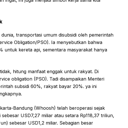
n ingat, ini juga menjadi simbol kerja sama kita
k
unia, transportasi umum disubsidi oleh pemerintah
Service Obligation/PSO). Ia menyebutkan bahwa
% untuk kereta api, sementara masyarakat hanya
tidak, hitung manfaat enggak untuk rakyat. Di
rvice obligation (PSO). Tadi disampaikan Menteri
intah subsidi 60%, rakyat bayar 20%. ya ini
ungkapnya.
akarta-Bandung (Whoosh) telah beroperasi sejak
 sebesar USD7,27 miliar atau setara Rp118,37 triliun,
n) sebesar USD1,2 miliar. Sebagian besar