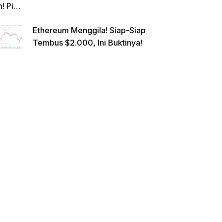
n! Pi
Netwo
Ethereum Menggila! Siap-Siap
rk
Tembus $2.000, Ini Buktinya!
Gande
ng
Raksa
sa
Eropa,
Menuj
u $1?