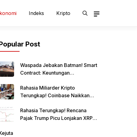
konomi
Indeks
Kripto
Popular Post
Waspada Jebakan Batman! Smart
Contract: Keuntungan
Menggiurkan, Risiko Mematikan!
Rahasia Miliarder Kripto
Terungkap! Coinbase Naikkan
Limit Pinjaman Bitcoin Hingga $1
Rahasia Terungkap! Rencana
Juta!
Pajak Trump Picu Lonjakan XRP
1000%?
Kejuta