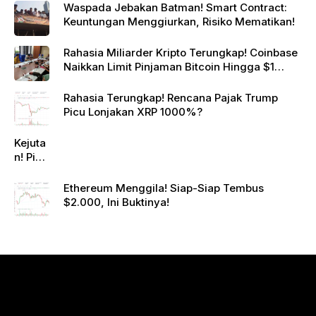
Waspada Jebakan Batman! Smart Contract:
Keuntungan Menggiurkan, Risiko Mematikan!
Rahasia Miliarder Kripto Terungkap! Coinbase
Naikkan Limit Pinjaman Bitcoin Hingga $1
Juta!
Rahasia Terungkap! Rencana Pajak Trump
Picu Lonjakan XRP 1000%?
Kejuta
n! Pi
Netwo
rk
Ethereum Menggila! Siap-Siap Tembus
Gande
$2.000, Ini Buktinya!
ng
Raksa
sa
Eropa,
Menuj
u $1?