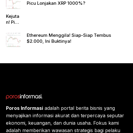
Picu Lonjakan XRP 1000%?
Kejuta
n! Pi
Netwo
rk
Ethereum Menggila! Siap-Siap Tembus
Gande
$2.000, Ini Buktinya!
ng
Raksa
sa
Eropa,
Menuj
u $1?
Poros Informasi
adalah portal berita bisnis yang
menyajikan informasi akurat dan terpercaya seputar
ekonomi, keuangan, dan dunia usaha. Fokus kami
adalah memberikan wawasan strategis bagi pelaku