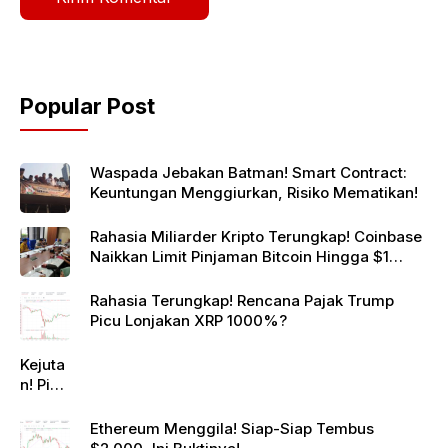
Popular Post
Waspada Jebakan Batman! Smart Contract:
Keuntungan Menggiurkan, Risiko Mematikan!
Rahasia Miliarder Kripto Terungkap! Coinbase
Naikkan Limit Pinjaman Bitcoin Hingga $1
Juta!
Rahasia Terungkap! Rencana Pajak Trump
Picu Lonjakan XRP 1000%?
Kejuta
n! Pi
Netwo
rk
Ethereum Menggila! Siap-Siap Tembus
Gande