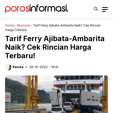
Langsung
ke
isi
Home
-
Ekonomi
-
Tarif Ferry Ajibata-Ambarita Naik? Cek Rincian
Harga Terbaru!
Tarif Ferry Ajibata-Ambarita
Naik? Cek Rincian Harga
Terbaru!
Renita
26-10-2025 - 19.15