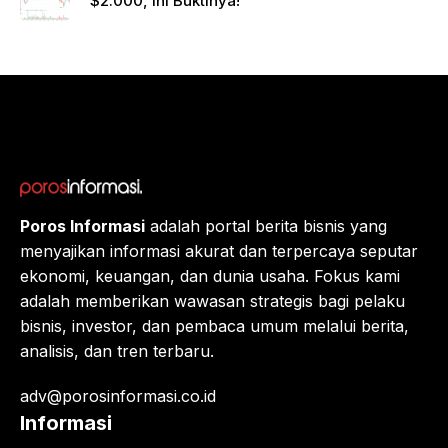
$2.000, Ini Buktinya!
ng
Raksa
sa
Eropa,
Menuj
u $1?
Poros Informasi
adalah portal berita bisnis yang
menyajikan informasi akurat dan terpercaya seputar
ekonomi, keuangan, dan dunia usaha. Fokus kami
adalah memberikan wawasan strategis bagi pelaku
bisnis, investor, dan pembaca umum melalui berita,
analisis, dan tren terbaru.
adv@porosinformasi.co.id
Informasi