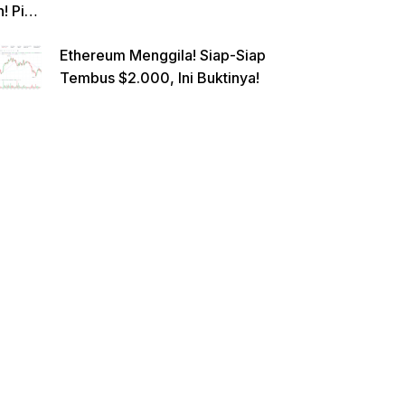
n! Pi
Netwo
Ethereum Menggila! Siap-Siap
rk
Tembus $2.000, Ini Buktinya!
Gande
ng
Raksa
sa
Eropa,
Menuj
u $1?