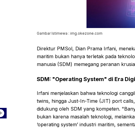
Gambar Istimewa : img.okezone.com
Direktur PMSol, Dian Prama Irfani, meneka
maritim bukan hanya terletak pada teknol
manusia (SDM) memegang peranan krusial da
SDM: "Operating System" di Era Digi
Irfani menjelaskan bahwa teknologi canggih
twins, hingga Just-In-Time (JIT) port calls
didukung oleh SDM yang kompeten. "Banyak
bukan karena masalah teknologi, melaink
‘operating system’ industri maritim, sement