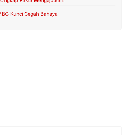
il Ungkap Fakta Mengejutkan!
 MBG Kunci Cegah Bahaya