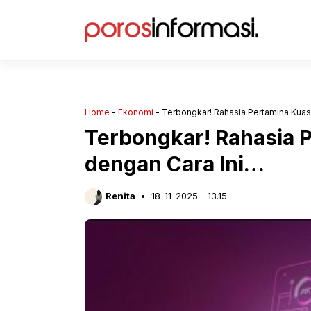
Langsung
ke
isi
Home
-
Ekonomi
-
Terbongkar! Rahasia Pertamina Kuas
Terbongkar! Rahasia 
dengan Cara Ini…
Renita
18-11-2025 - 13.15