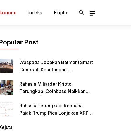
konomi
Indeks
Kripto
Popular Post
Waspada Jebakan Batman! Smart
Contract: Keuntungan
Menggiurkan, Risiko Mematikan!
Rahasia Miliarder Kripto
Terungkap! Coinbase Naikkan
Limit Pinjaman Bitcoin Hingga $1
Rahasia Terungkap! Rencana
Juta!
Pajak Trump Picu Lonjakan XRP
1000%?
Kejuta