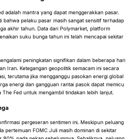
e Fed adalah mantra yang dapat menggerakkan pasar.
ti bahwa pelaku pasar masih sangat sensitif terhadap
a akhir tahun. Data dari Polymarket, platform
kenaikan suku bunga tahun ini telah mencapai sekitar
mengalami peningkatan signifikan dalam beberapa hari
dan Iran. Ketegangan geopolitik semacam ini secara
nflasi, terutama jika mengganggu pasokan energi global
harga energi dan gangguan rantai pasok dapat memicu
a The Fed untuk mengambil tindakan lebih lanjut.
nga
firmasi pergeseran sentimen ini. Meskipun peluang
 pertemuan FOMC Juli masih dominan di sekitar
tar 80% pada pekan sebelumnya. Sebaliknya, peluang