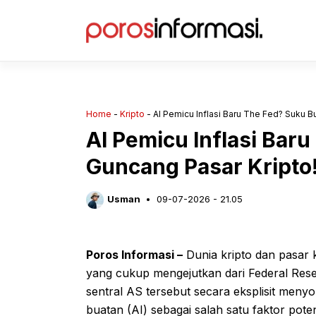
Langsung
ke
isi
Home
-
Kripto
-
AI Pemicu Inflasi Baru The Fed? Suku B
AI Pemicu Inflasi Bar
Guncang Pasar Kripto
Usman
09-07-2026 - 21.05
Poros Informasi –
Dunia kripto dan pasar 
yang cukup mengejutkan dari Federal Rese
sentral AS tersebut secara eksplisit meny
buatan (AI) sebagai salah satu faktor pote