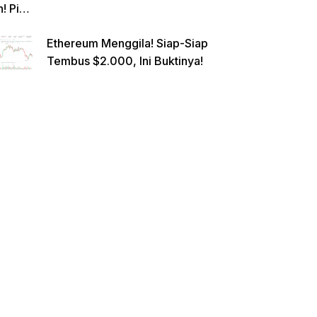
n! Pi
Netwo
Ethereum Menggila! Siap-Siap
rk
Tembus $2.000, Ini Buktinya!
Gande
ng
Raksa
sa
Eropa,
Menuj
u $1?