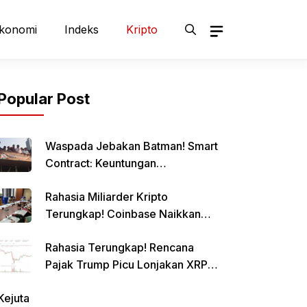
konomi
Indeks
Kripto
Popular Post
Waspada Jebakan Batman! Smart
Contract: Keuntungan
Menggiurkan, Risiko Mematikan!
Rahasia Miliarder Kripto
Terungkap! Coinbase Naikkan
Limit Pinjaman Bitcoin Hingga $1
Rahasia Terungkap! Rencana
Juta!
Pajak Trump Picu Lonjakan XRP
1000%?
Kejuta