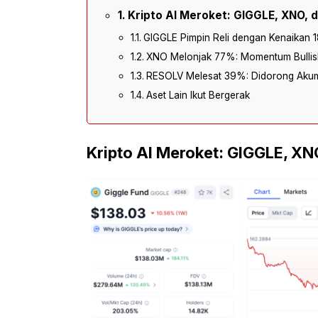
Kripto AI Meroket: GIGGLE, XNO, 
GIGGLE Pimpin Reli dengan Kenaikan
XNO Melonjak 77%: Momentum Bullish
RESOLV Melesat 39%: Didorong Akum
Aset Lain Ikut Bergerak
Kripto AI Meroket: GIGGLE, XN