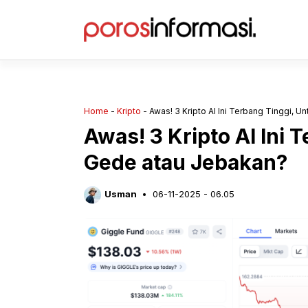
Langsung
ke
isi
Home
-
Kripto
-
Awas! 3 Kripto AI Ini Terbang Tinggi, 
Awas! 3 Kripto AI Ini 
Gede atau Jebakan?
Usman
06-11-2025 - 06.05