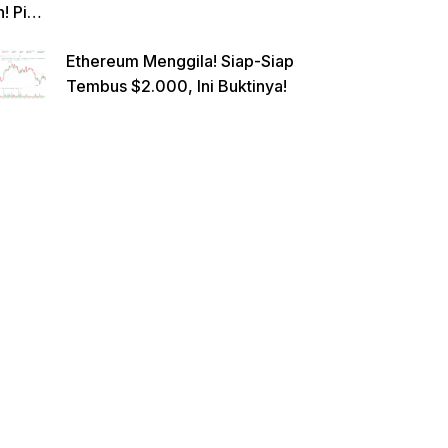
n! Pi
Netwo
Ethereum Menggila! Siap-Siap
rk
Tembus $2.000, Ini Buktinya!
Gande
ng
Raksa
sa
Eropa,
Menuj
u $1?