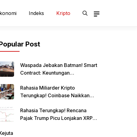
konomi
Indeks
Kripto
Popular Post
Waspada Jebakan Batman! Smart
Contract: Keuntungan
Menggiurkan, Risiko Mematikan!
Rahasia Miliarder Kripto
Terungkap! Coinbase Naikkan
Limit Pinjaman Bitcoin Hingga $1
Rahasia Terungkap! Rencana
Juta!
Pajak Trump Picu Lonjakan XRP
1000%?
Kejuta