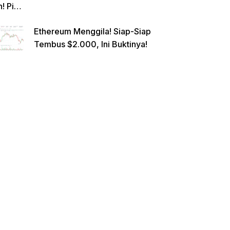
n! Pi
Netwo
Ethereum Menggila! Siap-Siap
rk
Tembus $2.000, Ini Buktinya!
Gande
ng
Raksa
sa
Eropa,
Menuj
u $1?