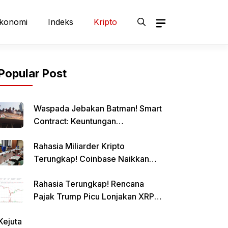
konomi
Indeks
Kripto
Popular Post
Waspada Jebakan Batman! Smart
Contract: Keuntungan
Menggiurkan, Risiko Mematikan!
Rahasia Miliarder Kripto
Terungkap! Coinbase Naikkan
Limit Pinjaman Bitcoin Hingga $1
Rahasia Terungkap! Rencana
Juta!
Pajak Trump Picu Lonjakan XRP
1000%?
Kejuta