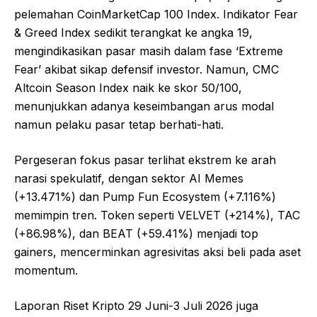
pelemahan CoinMarketCap 100 Index. Indikator Fear
& Greed Index sedikit terangkat ke angka 19,
mengindikasikan pasar masih dalam fase ‘Extreme
Fear’ akibat sikap defensif investor. Namun, CMC
Altcoin Season Index naik ke skor 50/100,
menunjukkan adanya keseimbangan arus modal
namun pelaku pasar tetap berhati-hati.
Pergeseran fokus pasar terlihat ekstrem ke arah
narasi spekulatif, dengan sektor AI Memes
(+13.471%) dan Pump Fun Ecosystem (+7.116%)
memimpin tren. Token seperti VELVET (+214%), TAC
(+86.98%), dan BEAT (+59.41%) menjadi top
gainers, mencerminkan agresivitas aksi beli pada aset
momentum.
Laporan Riset Kripto 29 Juni-3 Juli 2026 juga