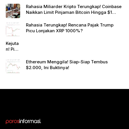
Rahasia Miliarder Kripto Terungkap! Coinbase
Naikkan Limit Pinjaman Bitcoin Hingga $1
Juta!
Rahasia Terungkap! Rencana Pajak Trump
Picu Lonjakan XRP 1000%?
Kejuta
n! Pi
Netwo
rk
Ethereum Menggila! Siap-Siap Tembus
Gande
$2.000, Ini Buktinya!
ng
Raksa
sa
Eropa,
Menuj
u $1?