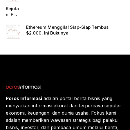
Kejuta
n! Pi
Netwo
rk
Ethereum Menggila! Siap-Siap Tembus
Gande
$2.000, Ini Buktinya!
ng
Raksa
sa
Eropa,
Menuj
u $1?
Poros Informasi
adalah portal berita bisnis yang
menyajikan informasi akurat dan terpercaya seputar
ekonomi, keuangan, dan dunia usaha. Fokus kami
adalah memberikan wawasan strategis bagi pelaku
bisnis, investor, dan pembaca umum melalui berita,