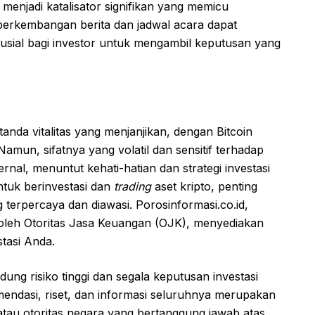
menjadi katalisator signifikan yang memicu
 perkembangan berita dan jadwal acara dapat
sial bagi investor untuk mengambil keputusan yang
nda vitalitas yang menjanjikan, dengan Bitcoin
amun, sifatnya yang volatil dan sensitif terhadap
rnal, menuntut kehati-hatian dan strategi investasi
ntuk berinvestasi dan
trading
aset kripto, penting
terpercaya dan diawasi. Porosinformasi.co.id,
i oleh Otoritas Jasa Keuangan (OJK), menyediakan
stasi Anda.
ung risiko tinggi dan segala keputusan investasi
endasi, riset, dan informasi seluruhnya merupakan
tau otoritas negara yang bertanggung jawab atas