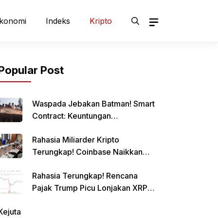
konomi
Indeks
Kripto
Popular Post
Waspada Jebakan Batman! Smart
Contract: Keuntungan
Menggiurkan, Risiko Mematikan!
Rahasia Miliarder Kripto
Terungkap! Coinbase Naikkan
Limit Pinjaman Bitcoin Hingga $1
Rahasia Terungkap! Rencana
Juta!
Pajak Trump Picu Lonjakan XRP
1000%?
Kejuta