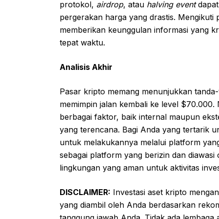
protokol,
airdrop
, atau
halving event
dapat 
pergerakan harga yang drastis. Mengikuti
memberikan keunggulan informasi yang kru
tepat waktu.
Analisis Akhir
Pasar kripto memang menunjukkan tanda-ta
memimpin jalan kembali ke level $70.000. N
berbagai faktor, baik internal maupun ekste
yang terencana. Bagi Anda yang tertarik u
untuk melakukannya melalui platform yang 
sebagai platform yang berizin dan diawas
lingkungan yang aman untuk aktivitas inve
DISCLAIMER:
Investasi aset kripto mengand
yang diambil oleh Anda berdasarkan rekom
tanggung jawab Anda. Tidak ada lembaga a