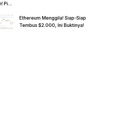
n! Pi
Netwo
Ethereum Menggila! Siap-Siap
rk
Tembus $2.000, Ini Buktinya!
Gande
ng
Raksa
sa
Eropa,
Menuj
u $1?