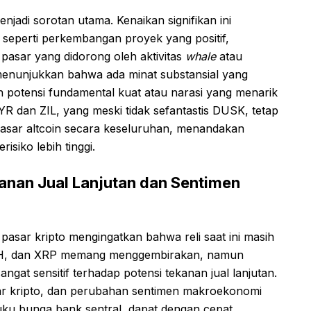
adi sorotan utama. Kenaikan signifikan ini
fik seperti perkembangan proyek yang positif,
 pasar yang didorong oleh aktivitas
whale
atau
enunjukkan bahwa ada minat substansial yang
 potensi fundamental kuat atau narasi yang menarik
YR dan ZIL, yang meski tidak sefantastis DUSK, tetap
 pasar altcoin secara keseluruhan, menandakan
isiko lebih tinggi.
anan Jual Lanjutan dan Sentimen
 pasar kripto mengingatkan bahwa reli saat ini masih
ETH, dan XRP memang menggembirakan, namun
ngat sensitif terhadap potensi tekanan jual lanjutan.
 pasar kripto, dan perubahan sentimen makroekonomi
n suku bunga bank sentral, dapat dengan cepat