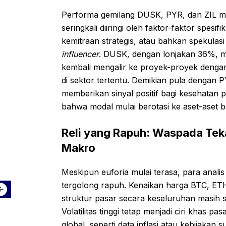
Performa gemilang DUSK, PYR, dan ZIL menj
seringkali diiringi oleh faktor-faktor spesi
kemitraan strategis, atau bahkan spekulasi
influencer
. DUSK, dengan lonjakan 36%, m
kembali mengalir ke proyek-proyek dengan
di sektor tertentu. Demikian pula dengan P
memberikan sinyal positif bagi kesehatan
bahwa modal mulai berotasi ke aset-aset ber
Reli yang Rapuh: Waspada Tek
Makro
Meskipun euforia mulai terasa, para analis
tergolong rapuh. Kenaikan harga BTC, 
struktur pasar secara keseluruhan masih sa
Volatilitas tinggi tetap menjadi ciri khas
global, seperti data inflasi atau kebijaka