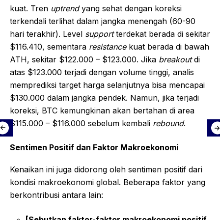
kuat. Tren
uptrend
yang sehat dengan koreksi
terkendali terlihat dalam jangka menengah (60-90
hari terakhir). Level
support
terdekat berada di sekitar
$116.410, sementara
resistance
kuat berada di bawah
ATH, sekitar $122.000 – $123.000. Jika
breakout
di
atas $123.000 terjadi dengan volume tinggi, analis
memprediksi target harga selanjutnya bisa mencapai
$130.000 dalam jangka pendek. Namun, jika terjadi
koreksi, BTC kemungkinan akan bertahan di area
$115.000 – $116.000 sebelum kembali
rebound
.
Sentimen Positif dan Faktor Makroekonomi
Kenaikan ini juga didorong oleh sentimen positif dari
kondisi makroekonomi global. Beberapa faktor yang
berkontribusi antara lain:
[Sebutkan faktor-faktor makroekonomi positif