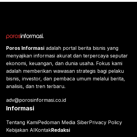
Eropa,
Menuj
u $1?
Poros Informasi
adalah portal berita bisnis yang
menyajikan informasi akurat dan terpercaya seputar
ekonomi, keuangan, dan dunia usaha. Fokus kami
adalah memberikan wawasan strategis bagi pelaku
bisnis, investor, dan pembaca umum melalui berita,
analisis, dan tren terbaru.
adv@porosinformasi.co.id
Informasi
Tentang Kami
Pedoman Media Siber
Privacy Policy
Kebijakan AI
Kontak
Redaksi