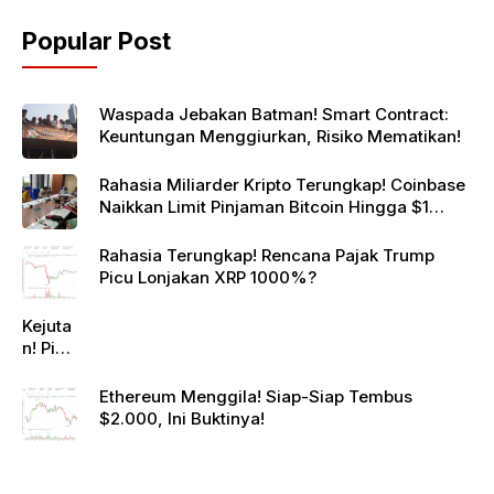
Popular Post
Waspada Jebakan Batman! Smart Contract:
Keuntungan Menggiurkan, Risiko Mematikan!
Rahasia Miliarder Kripto Terungkap! Coinbase
Naikkan Limit Pinjaman Bitcoin Hingga $1
Juta!
Rahasia Terungkap! Rencana Pajak Trump
Picu Lonjakan XRP 1000%?
Kejuta
n! Pi
Netwo
rk
Ethereum Menggila! Siap-Siap Tembus
Gande
$2.000, Ini Buktinya!
ng
Raksa
sa