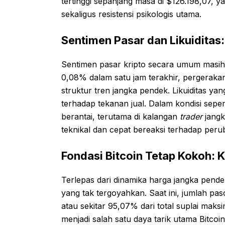
tertinggi sepanjang masa di $126.198,07, ya
sekaligus resistensi psikologis utama.
Sentimen Pasar dan Likuiditas
Sentimen pasar kripto secara umum masih di
0,08% dalam satu jam terakhir, pergeraka
struktur tren jangka pendek. Likuiditas 
terhadap tekanan jual. Dalam kondisi sepert
berantai, terutama di kalangan
trader
jangk
teknikal dan cepat bereaksi terhadap peru
Fondasi Bitcoin Tetap Kokoh: 
Terlepas dari dinamika harga jangka pend
yang tak tergoyahkan. Saat ini, jumlah pa
atau sekitar 95,07% dari total suplai maks
menjadi salah satu daya tarik utama Bitcoin