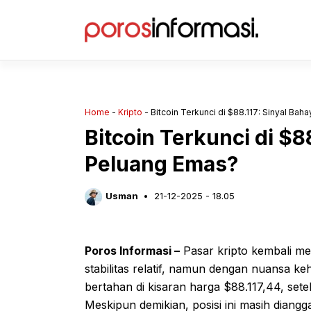
Langsung
ke
isi
Home
-
Kripto
-
Bitcoin Terkunci di $88.117: Sinyal Ba
Bitcoin Terkunci di $8
Peluang Emas?
Usman
21-12-2025 - 18.05
Poros Informasi –
Pasar kripto kembali me
stabilitas relatif, namun dengan nuansa keha
bertahan di kisaran harga $88.117,44, setel
Meskipun demikian, posisi ini masih diangga