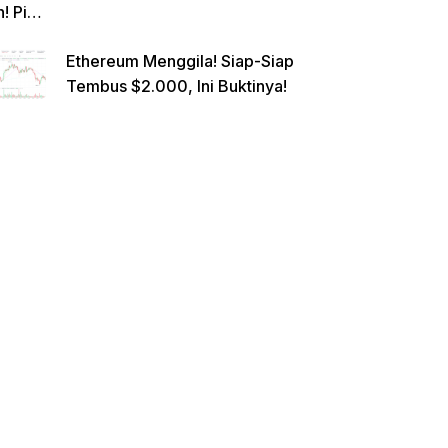
n! Pi
Netwo
Ethereum Menggila! Siap-Siap
rk
Tembus $2.000, Ini Buktinya!
Gande
ng
Raksa
sa
Eropa,
Menuj
u $1?