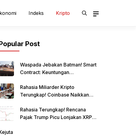
konomi
Indeks
Kripto
Popular Post
Waspada Jebakan Batman! Smart
Contract: Keuntungan
Menggiurkan, Risiko Mematikan!
Rahasia Miliarder Kripto
Terungkap! Coinbase Naikkan
Limit Pinjaman Bitcoin Hingga $1
Rahasia Terungkap! Rencana
Juta!
Pajak Trump Picu Lonjakan XRP
1000%?
Kejuta