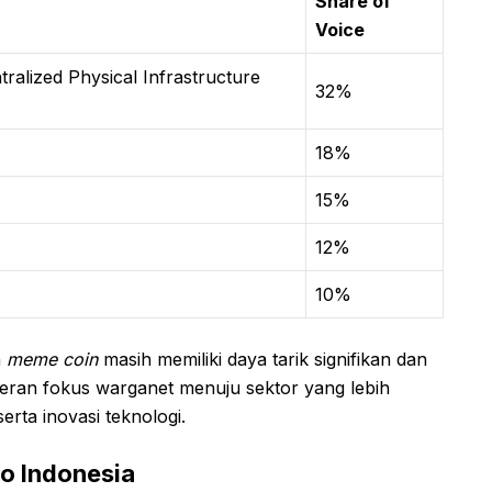
Share of
Voice
ntralized Physical Infrastructure
32%
18%
15%
12%
10%
n
meme coin
masih memiliki daya tarik signifikan dan
eseran fokus warganet menuju sektor yang lebih
erta inovasi teknologi.
o Indonesia