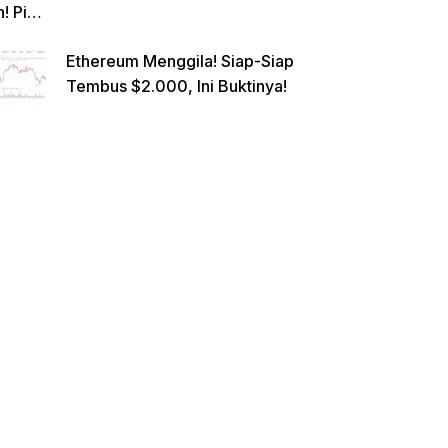
n! Pi
Netwo
Ethereum Menggila! Siap-Siap
rk
Tembus $2.000, Ini Buktinya!
Gande
ng
Raksa
sa
Eropa,
Menuj
u $1?