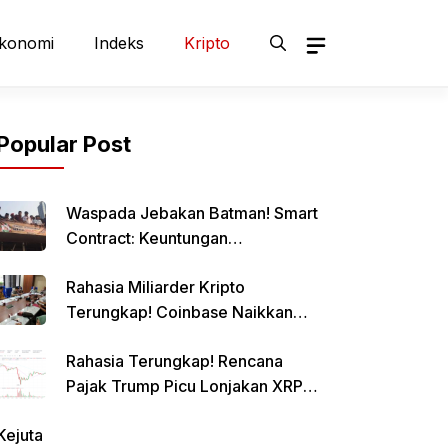
konomi
Indeks
Kripto
Popular Post
Waspada Jebakan Batman! Smart
Contract: Keuntungan
Menggiurkan, Risiko Mematikan!
Rahasia Miliarder Kripto
Terungkap! Coinbase Naikkan
Limit Pinjaman Bitcoin Hingga $1
Rahasia Terungkap! Rencana
Juta!
Pajak Trump Picu Lonjakan XRP
1000%?
Kejuta