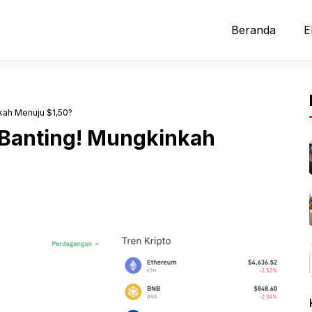
Beranda
E
kah Menuju $1,50?
Banting! Mungkinkah