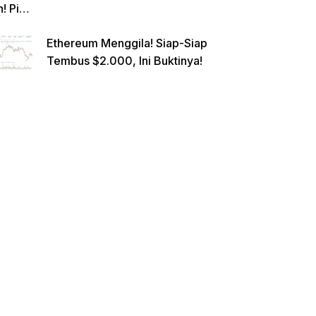
n! Pi
Netwo
Ethereum Menggila! Siap-Siap
rk
Tembus $2.000, Ini Buktinya!
Gande
ng
Raksa
sa
Eropa,
Menuj
u $1?