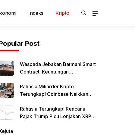
konomi
Indeks
Kripto
Popular Post
Waspada Jebakan Batman! Smart
Contract: Keuntungan
Menggiurkan, Risiko Mematikan!
Rahasia Miliarder Kripto
Terungkap! Coinbase Naikkan
Limit Pinjaman Bitcoin Hingga $1
Rahasia Terungkap! Rencana
Juta!
Pajak Trump Picu Lonjakan XRP
1000%?
Kejuta