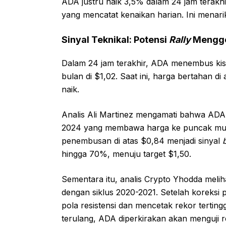
ADA justru naik 3,5% dalam 24 jam terakhir
yang mencatat kenaikan harian. Ini menari
Sinyal Teknikal: Potensi
Rally
Mengg
Dalam 24 jam terakhir, ADA menembus kisar
bulan di $1,02. Saat ini, harga bertahan 
naik.
Analis Ali Martinez mengamati bahwa ADA 
2024 yang membawa harga ke puncak mult
penembusan di atas $0,84 menjadi sinyal
hingga 70%, menuju target $1,50.
Sementara itu, analis Crypto Yhodda melih
dengan siklus 2020-2021. Setelah koreksi
pola resistensi dan mencetak rekor terting
terulang, ADA diperkirakan akan menguji re