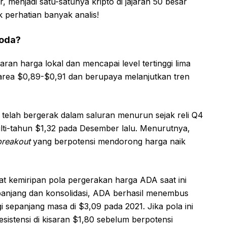
, menjadi satu-satunya kripto di jajaran 50 besar
k perhatian banyak analis!
oda?
an harga lokal dan mencapai level tertinggi lima
di area $0,89-$0,91 dan berupaya melanjutkan tren
telah bergerak dalam saluran menurun sejak reli Q4
i-tahun $1,32 pada Desember lalu. Menurutnya,
breakout
yang berpotensi mendorong harga naik
at kemiripan pola pergerakan harga ADA saat ini
 panjang dan konsolidasi, ADA berhasil menembus
gi sepanjang masa di $3,09 pada 2021. Jika pola ini
sistensi di kisaran $1,80 sebelum berpotensi