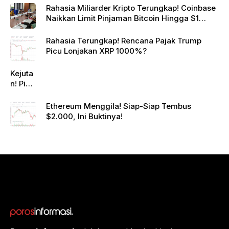
Rahasia Miliarder Kripto Terungkap! Coinbase
Naikkan Limit Pinjaman Bitcoin Hingga $1
Juta!
Rahasia Terungkap! Rencana Pajak Trump
Picu Lonjakan XRP 1000%?
Kejuta
n! Pi
Netwo
rk
Ethereum Menggila! Siap-Siap Tembus
Gande
$2.000, Ini Buktinya!
ng
Raksa
sa
Eropa,
Menuj
u $1?