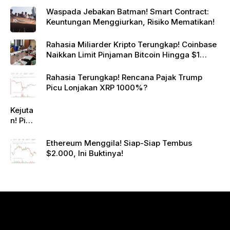
Waspada Jebakan Batman! Smart Contract:
Keuntungan Menggiurkan, Risiko Mematikan!
Rahasia Miliarder Kripto Terungkap! Coinbase
Naikkan Limit Pinjaman Bitcoin Hingga $1
Juta!
Rahasia Terungkap! Rencana Pajak Trump
Picu Lonjakan XRP 1000%?
Kejuta
n! Pi
Netwo
rk
Ethereum Menggila! Siap-Siap Tembus
Gande
$2.000, Ini Buktinya!
ng
Raksa
sa
Eropa,
Menuj
u $1?