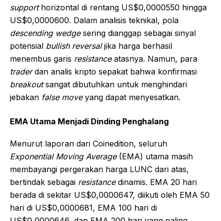
support
horizontal di rentang US$0,0000550 hingga
US$0,0000600. Dalam analisis teknikal, pola
descending wedge
sering dianggap sebagai sinyal
potensial
bullish reversal
jika harga berhasil
menembus garis
resistance
atasnya. Namun, para
trader
dan analis kripto sepakat bahwa konfirmasi
breakout
sangat dibutuhkan untuk menghindari
jebakan
false move
yang dapat menyesatkan.
EMA Utama Menjadi Dinding Penghalang
Menurut laporan dari Coinedition, seluruh
Exponential Moving Average
(EMA) utama masih
membayangi pergerakan harga LUNC dari atas,
bertindak sebagai
resistance
dinamis. EMA 20 hari
berada di sekitar US$0,0000647, diikuti oleh EMA 50
hari di US$0,0000681, EMA 100 hari di
US$0,0000646, dan EMA 200 hari yang paling