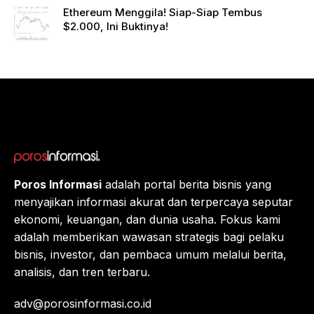
rk
Ethereum Menggila! Siap-Siap Tembus
Gande
$2.000, Ini Buktinya!
ng
Raksa
sa
Eropa,
Menuj
u $1?
Poros Informasi
adalah portal berita bisnis yang
menyajikan informasi akurat dan terpercaya seputar
ekonomi, keuangan, dan dunia usaha. Fokus kami
adalah memberikan wawasan strategis bagi pelaku
bisnis, investor, dan pembaca umum melalui berita,
analisis, dan tren terbaru.
adv@porosinformasi.co.id