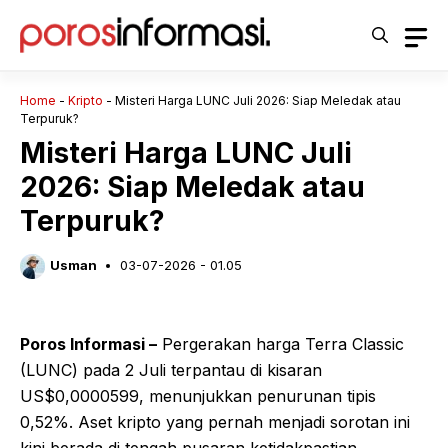
Langsung
ke
isi
Home
-
Kripto
-
Misteri Harga LUNC Juli 2026: Siap Meledak atau
Terpuruk?
Misteri Harga LUNC Juli
2026: Siap Meledak atau
Terpuruk?
Usman
03-07-2026 - 01.05
Poros Informasi –
Pergerakan harga Terra Classic
(LUNC) pada 2 Juli terpantau di kisaran
US$0,0000599, menunjukkan penurunan tipis
0,52%. Aset kripto yang pernah menjadi sorotan ini
kini berada di tengah pusaran ketidakpastian,