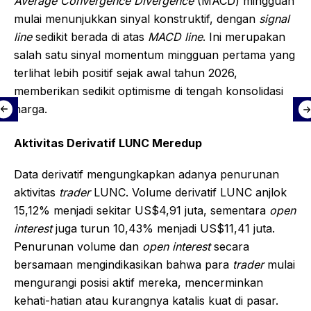
Average Convergence Divergence
(MACD) mingguan
mulai menunjukkan sinyal konstruktif, dengan
signal
line
sedikit berada di atas
MACD line
. Ini merupakan
salah satu sinyal momentum mingguan pertama yang
terlihat lebih positif sejak awal tahun 2026,
memberikan sedikit optimisme di tengah konsolidasi
harga.
Aktivitas Derivatif LUNC Meredup
Data derivatif mengungkapkan adanya penurunan
aktivitas
trader
LUNC. Volume derivatif LUNC anjlok
15,12% menjadi sekitar US$4,91 juta, sementara
open
interest
juga turun 10,43% menjadi US$11,41 juta.
Penurunan volume dan
open interest
secara
bersamaan mengindikasikan bahwa para
trader
mulai
mengurangi posisi aktif mereka, mencerminkan
kehati-hatian atau kurangnya katalis kuat di pasar.