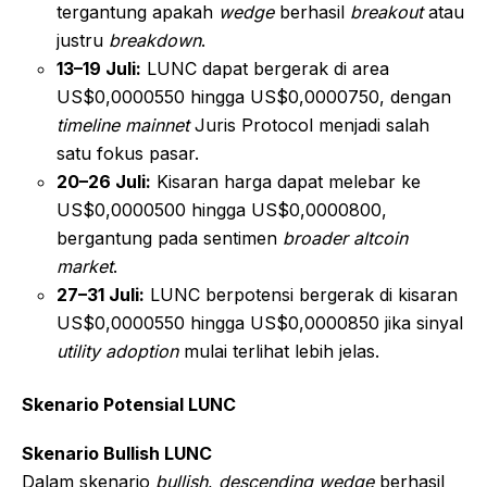
tergantung apakah
wedge
berhasil
breakout
atau
justru
breakdown
.
13–19 Juli:
LUNC dapat bergerak di area
US$0,0000550 hingga US$0,0000750, dengan
timeline mainnet
Juris Protocol menjadi salah
satu fokus pasar.
20–26 Juli:
Kisaran harga dapat melebar ke
US$0,0000500 hingga US$0,0000800,
bergantung pada sentimen
broader altcoin
market
.
27–31 Juli:
LUNC berpotensi bergerak di kisaran
US$0,0000550 hingga US$0,0000850 jika sinyal
utility adoption
mulai terlihat lebih jelas.
Skenario Potensial LUNC
Skenario Bullish LUNC
Dalam skenario
bullish
,
descending wedge
berhasil