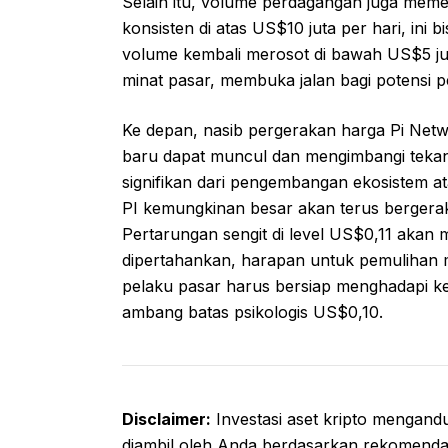
Selain itu, volume perdagangan juga mem
konsisten di atas US$10 juta per hari, ini bi
volume kembali merosot di bawah US$5 juta
minat pasar, membuka jalan bagi potensi 
Ke depan, nasib pergerakan harga Pi Netw
baru dapat muncul dan mengimbangi tekanan
signifikan dari pengembangan ekosistem at
PI kemungkinan besar akan terus bergerak
Pertarungan sengit di level US$0,11 akan m
dipertahankan, harapan untuk pemulihan m
pelaku pasar harus bersiap menghadapi k
ambang batas psikologis US$0,10.
Disclaimer:
Investasi aset kripto mengandu
diambil oleh Anda berdasarkan rekomendas