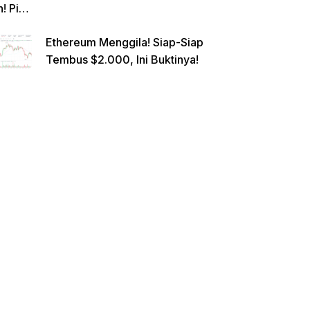
n! Pi
Netwo
Ethereum Menggila! Siap-Siap
rk
Tembus $2.000, Ini Buktinya!
Gande
ng
Raksa
sa
Eropa,
Menuj
u $1?