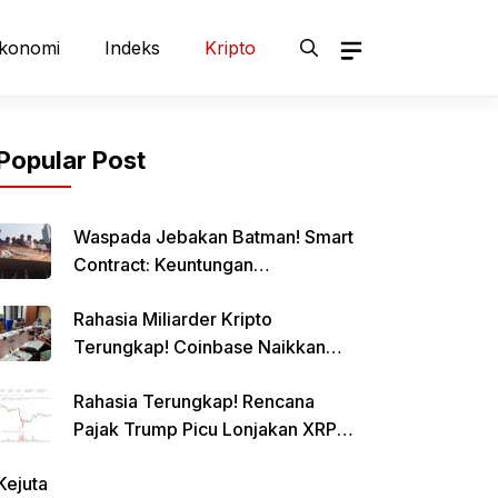
konomi
Indeks
Kripto
Popular Post
Waspada Jebakan Batman! Smart
Contract: Keuntungan
Menggiurkan, Risiko Mematikan!
Rahasia Miliarder Kripto
Terungkap! Coinbase Naikkan
Limit Pinjaman Bitcoin Hingga $1
Rahasia Terungkap! Rencana
Juta!
Pajak Trump Picu Lonjakan XRP
1000%?
Kejuta