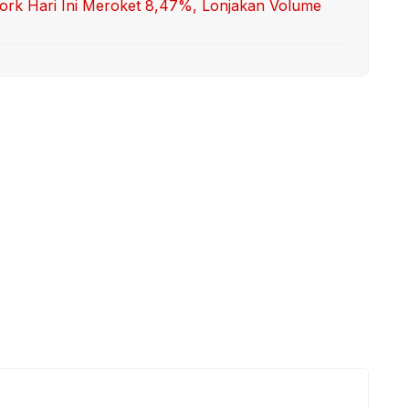
twork Hari Ini Meroket 8,47%, Lonjakan Volume