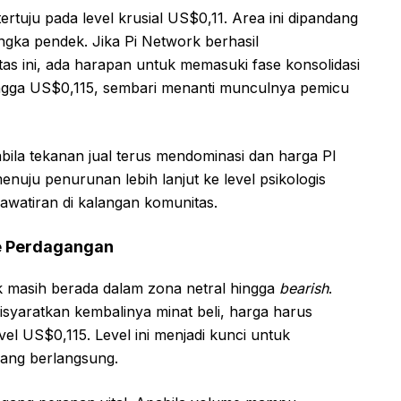
tertuju pada level krusial US$0,11. Area ini dipandang
angka pendek. Jika Pi Network berhasil
as ini, ada harapan untuk memasuki fase konsolidasi
hingga US$0,115, sembari menanti munculnya pemicu
abila tekanan jual terus mendominasi dan harga PI
enuju penurunan lebih lanjut ke level psikologis
watiran di kalangan komunitas.
me Perdagangan
ork masih berada dalam zona netral hingga
bearish
.
syaratkan kembalinya minat beli, harga harus
l US$0,115. Level ini menjadi kunci untuk
dang berlangsung.