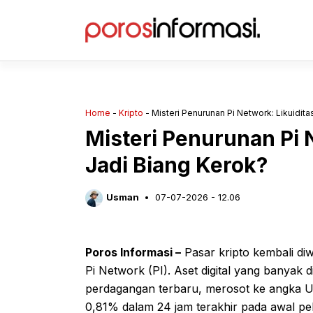
Langsung
ke
isi
Home
-
Kripto
-
Misteri Penurunan Pi Network: Likuidita
Misteri Penurunan Pi N
Jadi Biang Kerok?
Usman
07-07-2026 - 12.06
Poros Informasi –
Pasar kripto kembali diwa
Pi Network (PI). Aset digital yang banyak 
perdagangan terbaru, merosot ke angka US
0,81% dalam 24 jam terakhir pada awal pe