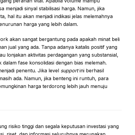
egang peranan vital. Apabila volume mampu
sa menjadi sinyal stabilisasi harga. Namun, jika
, hal itu akan menjadi indikasi jelas melemahnya
penurunan harga yang lebih dalam.
ork akan sangat bergantung pada apakah minat beli
 jual yang ada. Tanpa adanya katalis positif yang
au lonjakan aktivitas perdagangan yang substansial,
 dalam fase konsolidasi dengan bias melemah.
enjadi penentu. Jika level
support
ini berhasil
asih ada. Namun, jika benteng ini runtuh, para
emungkinan harga terdorong lebih jauh menuju
ng risiko tinggi dan segala keputusan investasi yang
i, riset, dan informasi seluruhnya merupakan