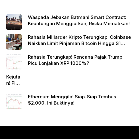
Waspada Jebakan Batman! Smart Contract:
Keuntungan Menggiurkan, Risiko Mematikan!
Rahasia Miliarder Kripto Terungkap! Coinbase
Naikkan Limit Pinjaman Bitcoin Hingga $1
Juta!
Rahasia Terungkap! Rencana Pajak Trump
Picu Lonjakan XRP 1000%?
Kejuta
n! Pi
Netwo
rk
Ethereum Menggila! Siap-Siap Tembus
Gande
$2.000, Ini Buktinya!
ng
Raksa
sa
Eropa,
Menuj
u $1?