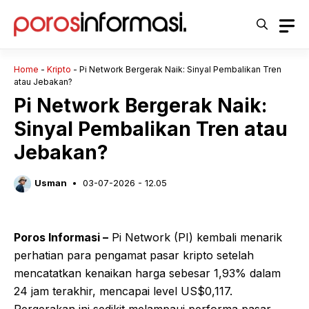
Langsung
ke
isi
Home
-
Kripto
-
Pi Network Bergerak Naik: Sinyal Pembalikan Tren
atau Jebakan?
Pi Network Bergerak Naik:
Sinyal Pembalikan Tren atau
Jebakan?
Usman
03-07-2026 - 12.05
Poros Informasi –
Pi Network (PI) kembali menarik
perhatian para pengamat pasar kripto setelah
mencatatkan kenaikan harga sebesar 1,93% dalam
24 jam terakhir, mencapai level US$0,117.
Pergerakan ini sedikit melampaui performa pasar