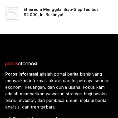
Netwo
rk
Ethereum Menggila! Siap-Siap Tembus
Gande
$2.000, Ini Buktinya!
ng
Raksa
sa
Eropa,
Menuj
u $1?
Poros Informasi
adalah portal berita bisnis yang
menyajikan informasi akurat dan terpercaya seputar
ekonomi, keuangan, dan dunia usaha. Fokus kami
adalah memberikan wawasan strategis bagi pelaku
bisnis, investor, dan pembaca umum melalui berita,
analisis, dan tren terbaru.