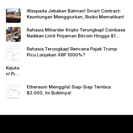
Waspada Jebakan Batman! Smart Contract:
Keuntungan Menggiurkan, Risiko Mematikan!
Rahasia Miliarder Kripto Terungkap! Coinbase
Naikkan Limit Pinjaman Bitcoin Hingga $1
Juta!
Rahasia Terungkap! Rencana Pajak Trump
Picu Lonjakan XRP 1000%?
Kejuta
n! Pi
Netwo
rk
Ethereum Menggila! Siap-Siap Tembus
Gande
$2.000, Ini Buktinya!
ng
Raksa
sa
Eropa,
Menuj
u $1?