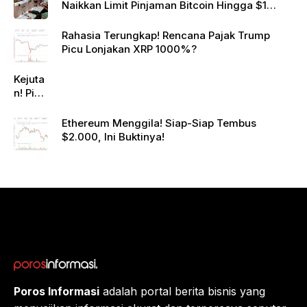
Naikkan Limit Pinjaman Bitcoin Hingga $1
Juta!
Rahasia Terungkap! Rencana Pajak Trump
Picu Lonjakan XRP 1000%?
Kejuta
n! Pi
Netwo
rk
Ethereum Menggila! Siap-Siap Tembus
Gande
$2.000, Ini Buktinya!
ng
Raksa
sa
Eropa,
Menuj
u $1?
Poros Informasi
adalah portal berita bisnis yang