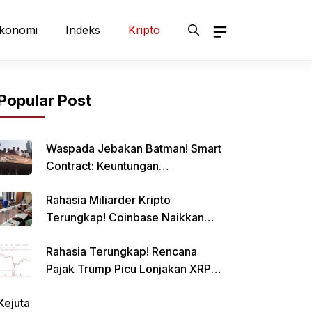
konomi
Indeks
Kripto
Popular Post
Waspada Jebakan Batman! Smart
Contract: Keuntungan
Menggiurkan, Risiko Mematikan!
Rahasia Miliarder Kripto
Terungkap! Coinbase Naikkan
Limit Pinjaman Bitcoin Hingga $1
Rahasia Terungkap! Rencana
Juta!
Pajak Trump Picu Lonjakan XRP
1000%?
Kejuta