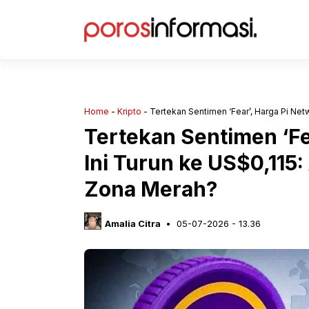
Langsung
ke
isi
Home
-
Kripto
-
Tertekan Sentimen ‘Fear’, Harga Pi Netw
Tertekan Sentimen ‘Fe
Ini Turun ke US$0,115:
Zona Merah?
Amalia Citra
05-07-2026 - 13.36