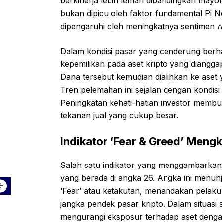
berkinerja lebih lemah dibandingkan mayorita
bukan dipicu oleh faktor fundamental Pi Ne
dipengaruhi oleh meningkatnya sentimen
r
Dalam kondisi pasar yang cenderung berha
kepemilikan pada aset kripto yang dianggap
Dana tersebut kemudian dialihkan ke aset 
Tren pelemahan ini sejalan dengan kondis
Peningkatan kehati-hatian investor membuat
tekanan jual yang cukup besar.
Indikator ‘Fear & Greed’ Meng
Salah satu indikator yang menggambarkan k
yang berada di angka 26. Angka ini menun
‘Fear’ atau ketakutan, menandakan pelaku
jangka pendek pasar kripto. Dalam situasi 
mengurangi eksposur terhadap aset dengan v