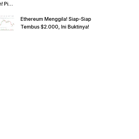
n! Pi
Netwo
Ethereum Menggila! Siap-Siap
rk
Tembus $2.000, Ini Buktinya!
Gande
ng
Raksa
sa
Eropa,
Menuj
u $1?