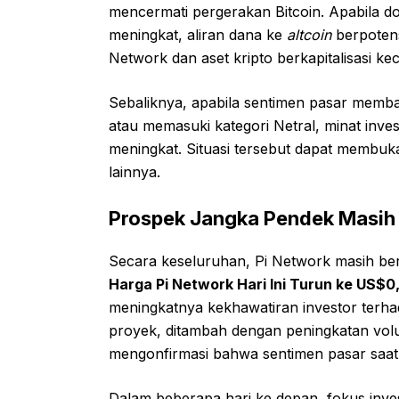
mencermati pergerakan Bitcoin. Apabila do
meningkat, aliran dana ke
altcoin
berpotens
Network dan aset kripto berkapitalisasi kec
Sebaliknya, apabila sentimen pasar memb
atau memasuki kategori Netral, minat inves
meningkat. Situasi tersebut dapat membu
lainnya.
Prospek Jangka Pendek Masih
Secara keseluruhan, Pi Network masih be
Harga Pi Network Hari Ini Turun ke US$0,
meningkatnya kekhawatiran investor terh
proyek, ditambah dengan peningkatan vo
mengonfirmasi bahwa sentimen pasar saat 
Dalam beberapa hari ke depan, fokus inv