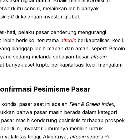
s aset digital utama. Analis menilai koreksi ini
twork itu sendiri, melainkan lebih banyak
isk-off
di kalangan investor global.
ti-hati, pelaku pasar cenderung mengurangi
 lebih berisiko, terutama
altcoin
berkapitalisasi kecil.
yang dianggap lebih mapan dan aman, seperti Bitcoin.
i yang sedang melanda sebagian besar
altcoin
.
 banyak aset kripto berkapitalisasi kecil mengalami
konfirmasi Pesimisme Pasar
ondisi pasar saat ini adalah
Fear & Greed Index
,
jukkan bahwa pasar masih berada dalam kategori
 pasar masih cenderung pesimistis terhadap prospek
seperti ini, investor umumnya memilih untuk
olatilitas tinggi. Akibatnya,
altcoin
seperti Pi