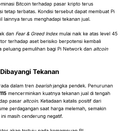
minasi Bitcoin terhadap pasar kripto terus
i tetap terbatas. Kondisi tersebut dapat membuat Pi
il lainnya terus menghadapi tekanan jual.
aik dan
Fear & Greed Index
mulai naik ke atas level 45
tor terhadap aset berisiko berpotensi kembali
ka peluang pemulihan bagi Pi Network dan
altcoin
 Dibayangi Tekanan
rada dalam tren
bearish
jangka pendek. Penurunan
115
mencerminkan kuatnya tekanan jual di tengah
adap pasar
altcoin
. Ketiadaan katalis positif dari
lume perdagangan saat harga melemah, semakin
ini masih cenderung negatif.
estor akan tertuju pada kemampuan PI