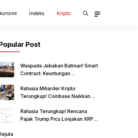
konomi
Indeks
Kripto
Popular Post
Waspada Jebakan Batman! Smart
Contract: Keuntungan
Menggiurkan, Risiko Mematikan!
Rahasia Miliarder Kripto
Terungkap! Coinbase Naikkan
Limit Pinjaman Bitcoin Hingga $1
Rahasia Terungkap! Rencana
Juta!
Pajak Trump Picu Lonjakan XRP
1000%?
Kejuta