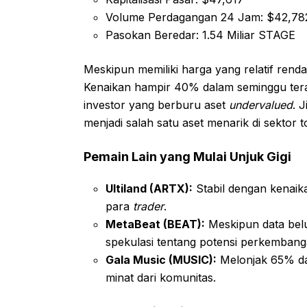
Volume Perdagangan 24 Jam: $42,78
Pasokan Beredar: 1.54 Miliar STAGE
Meskipun memiliki harga yang relatif ren
Kenaikan hampir 40% dalam seminggu ter
investor yang berburu aset
undervalued
. 
menjadi salah satu aset menarik di sektor 
Pemain Lain yang Mulai Unjuk Gigi
Ultiland (ARTX):
Stabil dengan kenaik
para
trader
.
MetaBeat (BEAT):
Meskipun data belu
spekulasi tentang potensi perkemban
Gala Music (MUSIC):
Melonjak 65% da
minat dari komunitas.