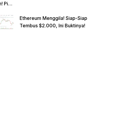
n! Pi
Netwo
Ethereum Menggila! Siap-Siap
rk
Tembus $2.000, Ini Buktinya!
Gande
ng
Raksa
sa
Eropa,
Menuj
u $1?