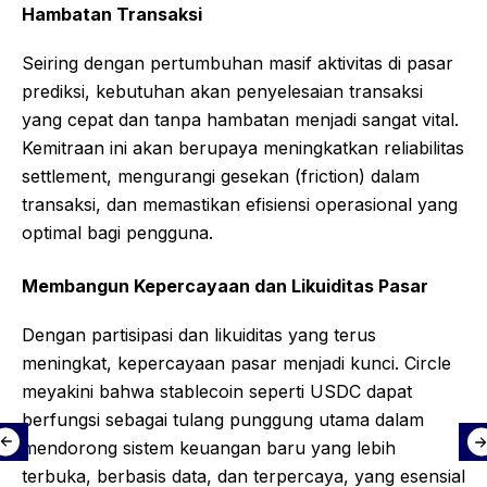
Hambatan Transaksi
Seiring dengan pertumbuhan masif aktivitas di pasar
prediksi, kebutuhan akan penyelesaian transaksi
yang cepat dan tanpa hambatan menjadi sangat vital.
Kemitraan ini akan berupaya meningkatkan reliabilitas
settlement, mengurangi gesekan (friction) dalam
transaksi, dan memastikan efisiensi operasional yang
optimal bagi pengguna.
Membangun Kepercayaan dan Likuiditas Pasar
Dengan partisipasi dan likuiditas yang terus
meningkat, kepercayaan pasar menjadi kunci. Circle
meyakini bahwa stablecoin seperti USDC dapat
berfungsi sebagai tulang punggung utama dalam
mendorong sistem keuangan baru yang lebih
terbuka, berbasis data, dan terpercaya, yang esensial