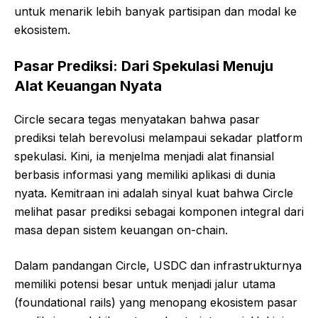
untuk menarik lebih banyak partisipan dan modal ke
ekosistem.
Pasar Prediksi: Dari Spekulasi Menuju
Alat Keuangan Nyata
Circle secara tegas menyatakan bahwa pasar
prediksi telah berevolusi melampaui sekadar platform
spekulasi. Kini, ia menjelma menjadi alat finansial
berbasis informasi yang memiliki aplikasi di dunia
nyata. Kemitraan ini adalah sinyal kuat bahwa Circle
melihat pasar prediksi sebagai komponen integral dari
masa depan sistem keuangan on-chain.
Dalam pandangan Circle, USDC dan infrastrukturnya
memiliki potensi besar untuk menjadi jalur utama
(foundational rails) yang menopang ekosistem pasar