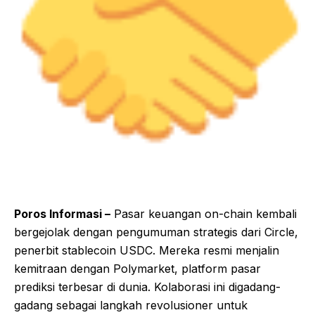
Poros Informasi –
Pasar keuangan on-chain kembali
bergejolak dengan pengumuman strategis dari Circle,
penerbit stablecoin USDC. Mereka resmi menjalin
kemitraan dengan Polymarket, platform pasar
prediksi terbesar di dunia. Kolaborasi ini digadang-
gadang sebagai langkah revolusioner untuk