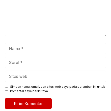
Nama
Surel
Situs
web
Simpan nama, email, dan situs web saya pada peramban ini untuk
komentar saya berikutnya.