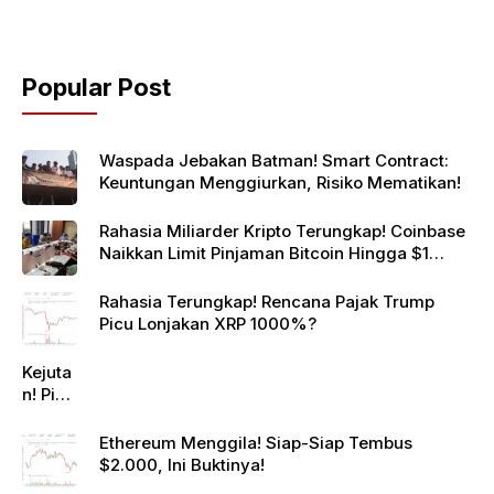
Popular Post
Waspada Jebakan Batman! Smart Contract:
Keuntungan Menggiurkan, Risiko Mematikan!
Rahasia Miliarder Kripto Terungkap! Coinbase
Naikkan Limit Pinjaman Bitcoin Hingga $1
Juta!
Rahasia Terungkap! Rencana Pajak Trump
Picu Lonjakan XRP 1000%?
Kejuta
n! Pi
Netwo
rk
Ethereum Menggila! Siap-Siap Tembus
Gande
$2.000, Ini Buktinya!
ng