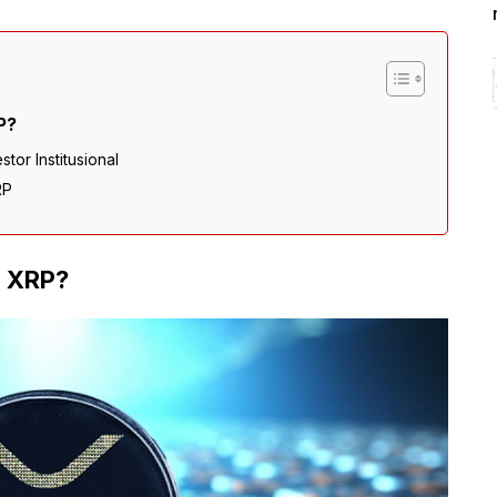
P?
tor Institusional
RP
n XRP?