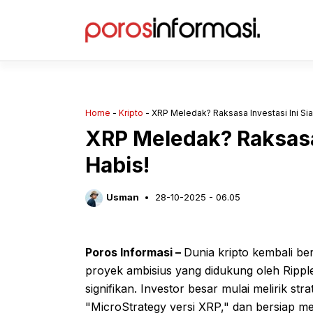
Langsung
ke
isi
Home
-
Kripto
-
XRP Meledak? Raksasa Investasi Ini Si
XRP Meledak? Raksasa 
Habis!
Usman
28-10-2025 - 06.05
Poros Informasi –
Dunia kripto kembali b
proyek ambisius yang didukung oleh Ripp
signifikan. Investor besar mulai melirik st
"MicroStrategy versi XRP," dan bersiap me