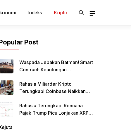
konomi
Indeks
Kripto
Popular Post
Waspada Jebakan Batman! Smart
Contract: Keuntungan
Menggiurkan, Risiko Mematikan!
Rahasia Miliarder Kripto
Terungkap! Coinbase Naikkan
Limit Pinjaman Bitcoin Hingga $1
Rahasia Terungkap! Rencana
Juta!
Pajak Trump Picu Lonjakan XRP
1000%?
Kejuta