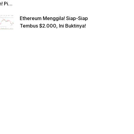
n! Pi
Netwo
Ethereum Menggila! Siap-Siap
rk
Tembus $2.000, Ini Buktinya!
Gande
ng
Raksa
sa
Eropa,
Menuj
u $1?