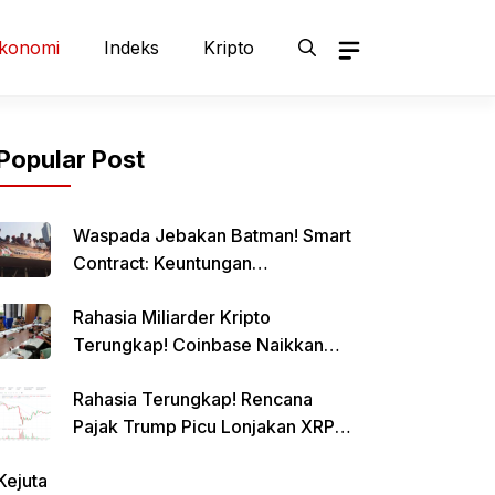
konomi
Indeks
Kripto
Popular Post
Waspada Jebakan Batman! Smart
Contract: Keuntungan
Menggiurkan, Risiko Mematikan!
Rahasia Miliarder Kripto
Terungkap! Coinbase Naikkan
Limit Pinjaman Bitcoin Hingga $1
Rahasia Terungkap! Rencana
Juta!
Pajak Trump Picu Lonjakan XRP
1000%?
Kejuta