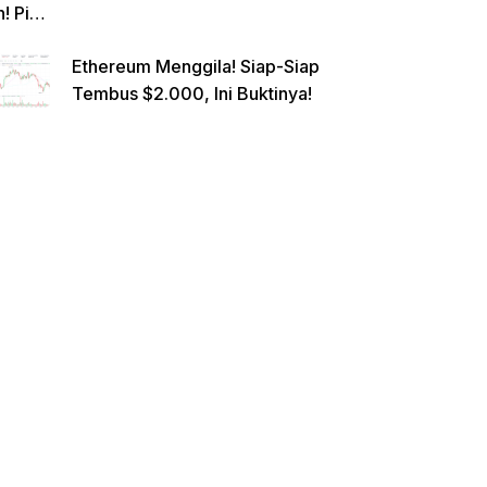
n! Pi
Netwo
Ethereum Menggila! Siap-Siap
rk
Tembus $2.000, Ini Buktinya!
Gande
ng
Raksa
sa
Eropa,
Menuj
u $1?