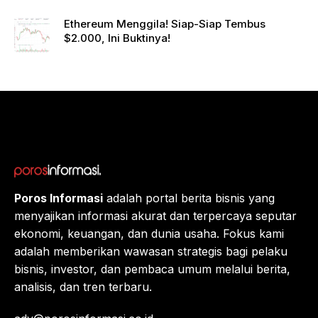
Netwo
rk
Ethereum Menggila! Siap-Siap Tembus
Gande
$2.000, Ini Buktinya!
ng
Raksa
sa
Eropa,
Menuj
u $1?
Poros Informasi
adalah portal berita bisnis yang
menyajikan informasi akurat dan terpercaya seputar
ekonomi, keuangan, dan dunia usaha. Fokus kami
adalah memberikan wawasan strategis bagi pelaku
bisnis, investor, dan pembaca umum melalui berita,
analisis, dan tren terbaru.