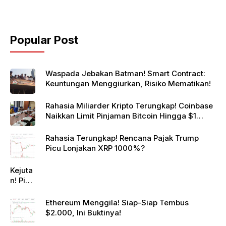
Popular Post
Waspada Jebakan Batman! Smart Contract:
Keuntungan Menggiurkan, Risiko Mematikan!
Rahasia Miliarder Kripto Terungkap! Coinbase
Naikkan Limit Pinjaman Bitcoin Hingga $1
Juta!
Rahasia Terungkap! Rencana Pajak Trump
Picu Lonjakan XRP 1000%?
Kejuta
n! Pi
Netwo
rk
Ethereum Menggila! Siap-Siap Tembus
Gande
$2.000, Ini Buktinya!
ng