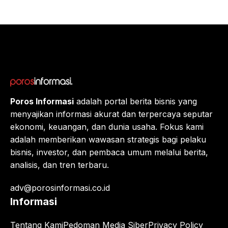
Raksa
sa
Eropa,
Menuj
u $1?
Poros Informasi
adalah portal berita bisnis yang
menyajikan informasi akurat dan terpercaya seputar
ekonomi, keuangan, dan dunia usaha. Fokus kami
adalah memberikan wawasan strategis bagi pelaku
bisnis, investor, dan pembaca umum melalui berita,
analisis, dan tren terbaru.
adv@porosinformasi.co.id
Informasi
Tentang Kami
Pedoman Media Siber
Privacy Policy