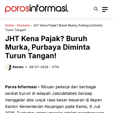
Langsung
ke
isi
Home
-
Ekonomi
-
JHT Kena Pajak? Buruh Murka, Purbaya Diminta
Turun Tangan!
JHT Kena Pajak? Buruh
Murka, Purbaya Diminta
Turun Tangan!
Renita
08-07-2026 - 07.15
Poros Informasi –
Ribuan pekerja dari berbagai
serikat buruh di wilayah Jabodetabek bersiap
menggelar aksi unjuk rasa besar-besaran di depan
Kantor Kementerian Keuangan pada Kamis, 9 Juli
2026. Tuntutan utama mereka adalah penghapusan