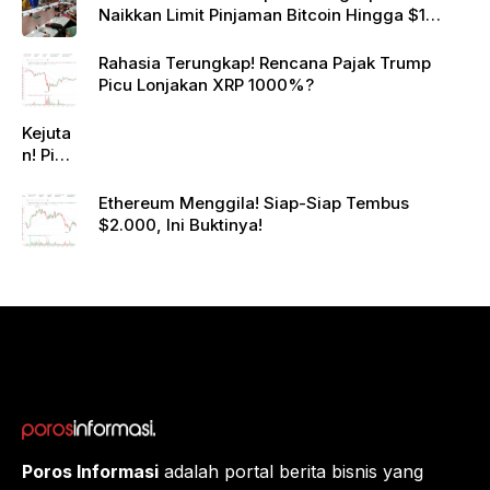
Naikkan Limit Pinjaman Bitcoin Hingga $1
Juta!
Rahasia Terungkap! Rencana Pajak Trump
Picu Lonjakan XRP 1000%?
Kejuta
n! Pi
Netwo
rk
Ethereum Menggila! Siap-Siap Tembus
Gande
$2.000, Ini Buktinya!
ng
Raksa
sa
Eropa,
Menuj
u $1?
Poros Informasi
adalah portal berita bisnis yang