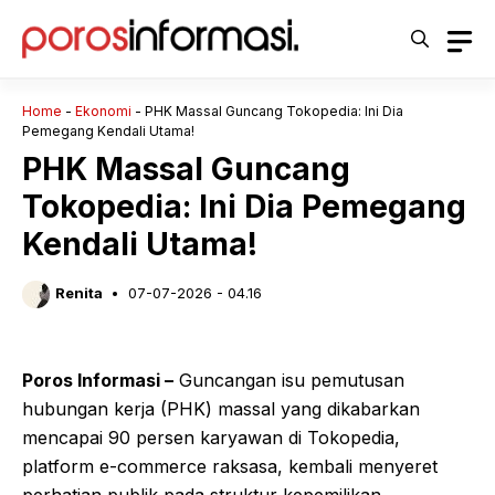
Langsung
ke
isi
Home
-
Ekonomi
-
PHK Massal Guncang Tokopedia: Ini Dia
Pemegang Kendali Utama!
PHK Massal Guncang
Tokopedia: Ini Dia Pemegang
Kendali Utama!
Renita
07-07-2026 - 04.16
Poros Informasi –
Guncangan isu pemutusan
hubungan kerja (PHK) massal yang dikabarkan
mencapai 90 persen karyawan di Tokopedia,
platform e-commerce raksasa, kembali menyeret
perhatian publik pada struktur kepemilikan