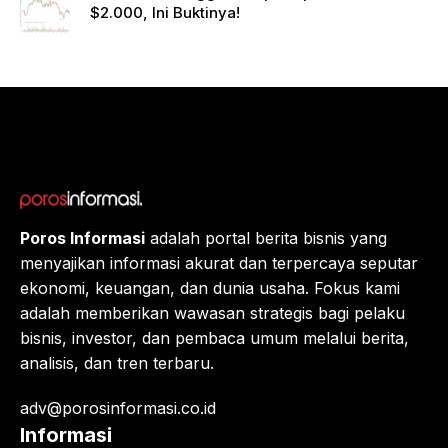
Gande
$2.000, Ini Buktinya!
ng
Raksa
sa
Eropa,
Menuj
u $1?
Poros Informasi
adalah portal berita bisnis yang
menyajikan informasi akurat dan terpercaya seputar
ekonomi, keuangan, dan dunia usaha. Fokus kami
adalah memberikan wawasan strategis bagi pelaku
bisnis, investor, dan pembaca umum melalui berita,
analisis, dan tren terbaru.
adv@porosinformasi.co.id
Informasi