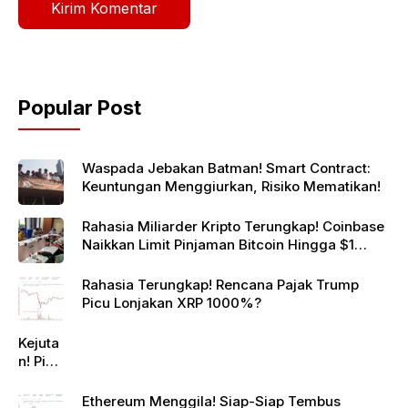
Popular Post
Waspada Jebakan Batman! Smart Contract:
Keuntungan Menggiurkan, Risiko Mematikan!
Rahasia Miliarder Kripto Terungkap! Coinbase
Naikkan Limit Pinjaman Bitcoin Hingga $1
Juta!
Rahasia Terungkap! Rencana Pajak Trump
Picu Lonjakan XRP 1000%?
Kejuta
n! Pi
Netwo
rk
Ethereum Menggila! Siap-Siap Tembus