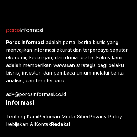
Menuj
u $1?
Poros Informasi
adalah portal berita bisnis yang
menyajikan informasi akurat dan terpercaya seputar
ekonomi, keuangan, dan dunia usaha. Fokus kami
adalah memberikan wawasan strategis bagi pelaku
bisnis, investor, dan pembaca umum melalui berita,
analisis, dan tren terbaru.
adv@porosinformasi.co.id
Informasi
Tentang Kami
Pedoman Media Siber
Privacy Policy
Kebijakan AI
Kontak
Redaksi