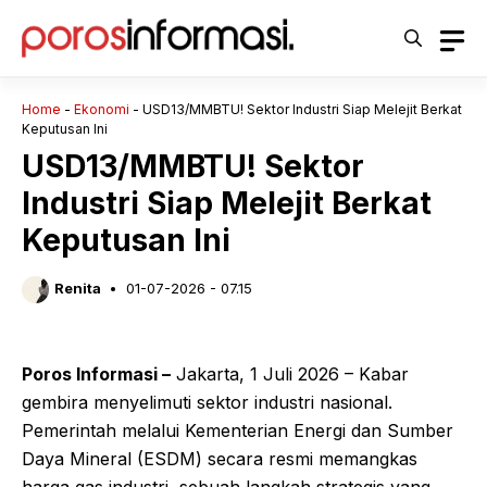
Langsung
ke
isi
Home
-
Ekonomi
-
USD13/MMBTU! Sektor Industri Siap Melejit Berkat
Keputusan Ini
USD13/MMBTU! Sektor
Industri Siap Melejit Berkat
Keputusan Ini
Renita
01-07-2026 - 07.15
Poros Informasi –
Jakarta, 1 Juli 2026 – Kabar
gembira menyelimuti sektor industri nasional.
Pemerintah melalui Kementerian Energi dan Sumber
Daya Mineral (ESDM) secara resmi memangkas
harga gas industri, sebuah langkah strategis yang