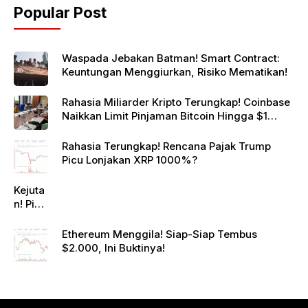
Popular Post
Waspada Jebakan Batman! Smart Contract:
Keuntungan Menggiurkan, Risiko Mematikan!
Rahasia Miliarder Kripto Terungkap! Coinbase
Naikkan Limit Pinjaman Bitcoin Hingga $1
Juta!
Rahasia Terungkap! Rencana Pajak Trump
Picu Lonjakan XRP 1000%?
Kejuta
n! Pi
Netwo
rk
Ethereum Menggila! Siap-Siap Tembus
Gande
$2.000, Ini Buktinya!
ng
Raksa
sa
Eropa,