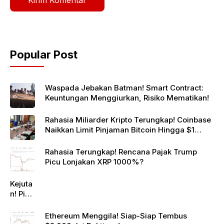
Popular Post
Waspada Jebakan Batman! Smart Contract:
Keuntungan Menggiurkan, Risiko Mematikan!
Rahasia Miliarder Kripto Terungkap! Coinbase
Naikkan Limit Pinjaman Bitcoin Hingga $1
Juta!
Rahasia Terungkap! Rencana Pajak Trump
Picu Lonjakan XRP 1000%?
Kejuta
n! Pi
Netwo
rk
Ethereum Menggila! Siap-Siap Tembus
Gande