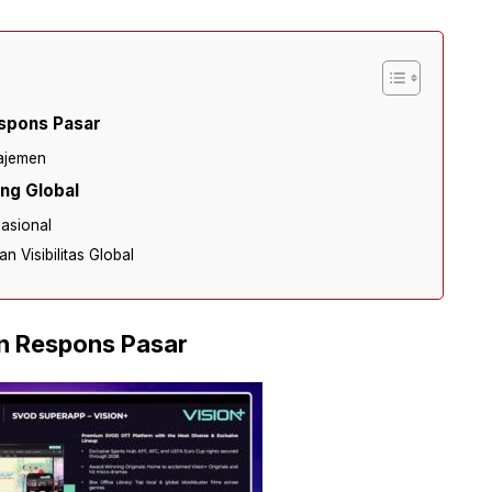
spons Pasar
najemen
ng Global
asional
n Visibilitas Global
n Respons Pasar