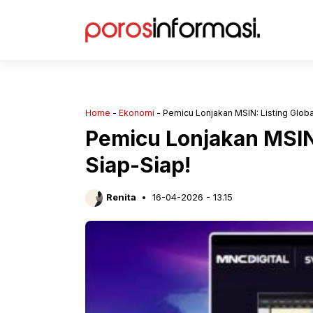
Langsung
ke
isi
Home
-
Ekonomi
-
Pemicu Lonjakan MSIN: Listing Global
Pemicu Lonjakan MSIN:
Siap-Siap!
Renita
16-04-2026 - 13.15