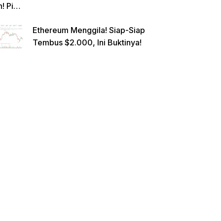
n! Pi
Netwo
Ethereum Menggila! Siap-Siap
rk
Tembus $2.000, Ini Buktinya!
Gande
ng
Raksa
sa
Eropa,
Menuj
u $1?