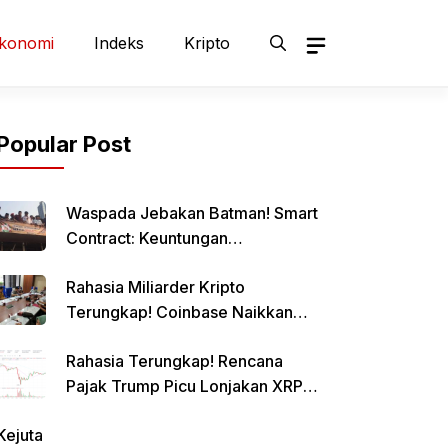
konomi
Indeks
Kripto
Popular Post
Waspada Jebakan Batman! Smart
Contract: Keuntungan
Menggiurkan, Risiko Mematikan!
Rahasia Miliarder Kripto
Terungkap! Coinbase Naikkan
Limit Pinjaman Bitcoin Hingga $1
Rahasia Terungkap! Rencana
Juta!
Pajak Trump Picu Lonjakan XRP
1000%?
Kejuta