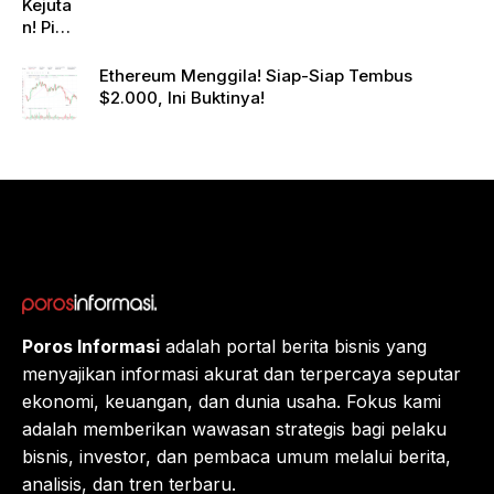
Kejuta
n! Pi
Netwo
rk
Ethereum Menggila! Siap-Siap Tembus
Gande
$2.000, Ini Buktinya!
ng
Raksa
sa
Eropa,
Menuj
u $1?
Poros Informasi
adalah portal berita bisnis yang
menyajikan informasi akurat dan terpercaya seputar
ekonomi, keuangan, dan dunia usaha. Fokus kami
adalah memberikan wawasan strategis bagi pelaku
bisnis, investor, dan pembaca umum melalui berita,
analisis, dan tren terbaru.