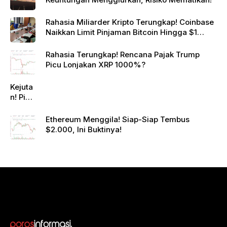
Rahasia Miliarder Kripto Terungkap! Coinbase
Naikkan Limit Pinjaman Bitcoin Hingga $1
Juta!
Rahasia Terungkap! Rencana Pajak Trump
Picu Lonjakan XRP 1000%?
Kejuta
n! Pi
Netwo
rk
Ethereum Menggila! Siap-Siap Tembus
Gande
$2.000, Ini Buktinya!
ng
Raksa
sa
Eropa,
Menuj
u $1?