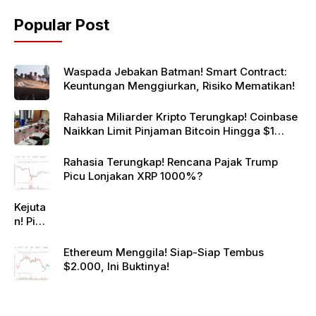
Popular Post
Waspada Jebakan Batman! Smart Contract:
Keuntungan Menggiurkan, Risiko Mematikan!
Rahasia Miliarder Kripto Terungkap! Coinbase
Naikkan Limit Pinjaman Bitcoin Hingga $1
Juta!
Rahasia Terungkap! Rencana Pajak Trump
Picu Lonjakan XRP 1000%?
Kejuta
n! Pi
Netwo
rk
Ethereum Menggila! Siap-Siap Tembus
Gande
$2.000, Ini Buktinya!
ng
Raksa
sa