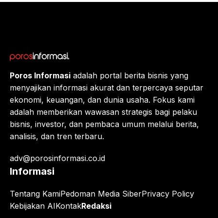
Eropa,
Menuj
u $1?
Poros Informasi
adalah portal berita bisnis yang
menyajikan informasi akurat dan terpercaya seputar
ekonomi, keuangan, dan dunia usaha. Fokus kami
adalah memberikan wawasan strategis bagi pelaku
bisnis, investor, dan pembaca umum melalui berita,
analisis, dan tren terbaru.
adv@porosinformasi.co.id
Informasi
Tentang Kami
Pedoman Media Siber
Privacy Policy
Kebijakan AI
Kontak
Redaksi