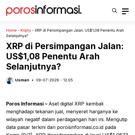
Langsung
ke
isi
Home
-
Kripto
-
XRP di Persimpangan Jalan: US$1,08 Penentu Arah
Selanjutnya?
XRP di Persimpangan Jalan:
US$1,08 Penentu Arah
Selanjutnya?
Usman
09-07-2026 - 12.05
Poros Informasi –
Aset digital XRP kembali
menghadapi tekanan jual, menyeret harganya ke
wilayah negatif dalam perdagangan hari ini. Mengutip
data pasar terkini dari porosinformasi.co.id pada
Kamis (9/7), XRP diperdagangkan di level US$1,0873