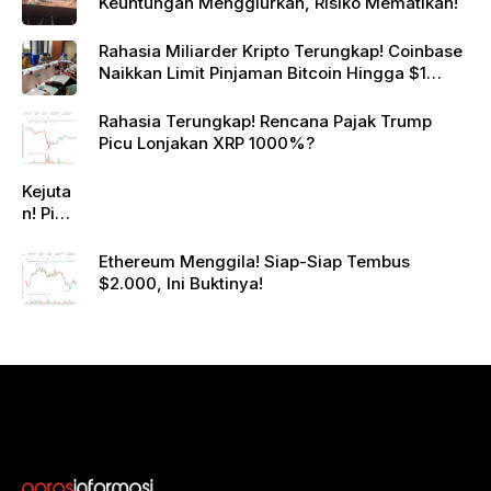
Keuntungan Menggiurkan, Risiko Mematikan!
Rahasia Miliarder Kripto Terungkap! Coinbase
Naikkan Limit Pinjaman Bitcoin Hingga $1
Juta!
Rahasia Terungkap! Rencana Pajak Trump
Picu Lonjakan XRP 1000%?
Kejuta
n! Pi
Netwo
rk
Ethereum Menggila! Siap-Siap Tembus
Gande
$2.000, Ini Buktinya!
ng
Raksa
sa
Eropa,
Menuj
u $1?