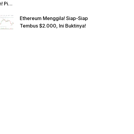
n! Pi
Netwo
Ethereum Menggila! Siap-Siap
rk
Tembus $2.000, Ini Buktinya!
Gande
ng
Raksa
sa
Eropa,
Menuj
u $1?