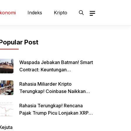
konomi
Indeks
Kripto
Popular Post
Waspada Jebakan Batman! Smart
Contract: Keuntungan
Menggiurkan, Risiko Mematikan!
Rahasia Miliarder Kripto
Terungkap! Coinbase Naikkan
Limit Pinjaman Bitcoin Hingga $1
Rahasia Terungkap! Rencana
Juta!
Pajak Trump Picu Lonjakan XRP
1000%?
Kejuta