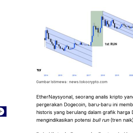
Gambar Istimewa : news.tokocrypto.com
EtherNaysyonal, seorang analis kripto y
pergerakan Dogecoin, baru-baru ini memba
historis yang berulang dalam grafik harg
mengindikasikan potensi
bull run
(tren naik