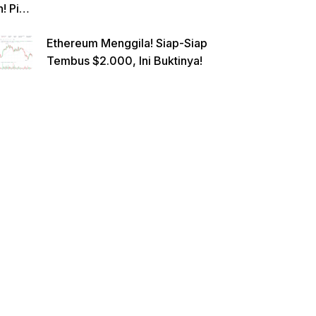
n! Pi
Netwo
Ethereum Menggila! Siap-Siap
rk
Tembus $2.000, Ini Buktinya!
Gande
ng
Raksa
sa
Eropa,
Menuj
u $1?