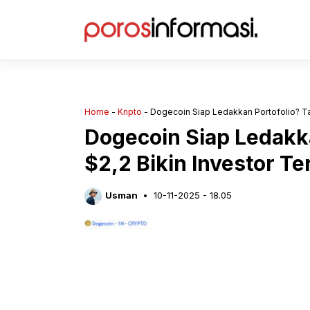
Langsung
ke
isi
Home
-
Kripto
-
Dogecoin Siap Ledakkan Portofolio? Tar
Dogecoin Siap Ledakka
$2,2 Bikin Investor Te
Usman
10-11-2025 - 18.05