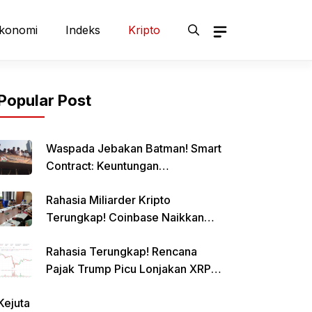
konomi
Indeks
Kripto
Popular Post
Waspada Jebakan Batman! Smart
Contract: Keuntungan
Menggiurkan, Risiko Mematikan!
Rahasia Miliarder Kripto
Terungkap! Coinbase Naikkan
Limit Pinjaman Bitcoin Hingga $1
Rahasia Terungkap! Rencana
Juta!
Pajak Trump Picu Lonjakan XRP
1000%?
Kejuta